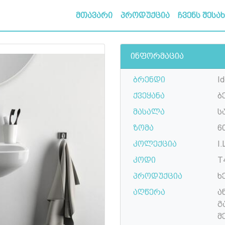
მთავარი
პროდუქცია
ჩვენს შესა
ინფორმაცია
ბრენდი
Id
ქვეყანა
ბ
მასალა
ს
ზომა
6
კოლექცია
I.
კოდი
T
პროდუქცია
ხ
აღწერა
ა
გ
მ