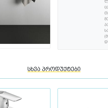
ლ
ც
თ
მ
პ
ს
(
დ
სხვა პროდუქტები