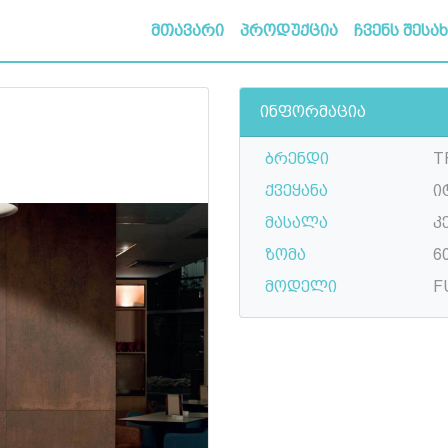
მთავარი
პროდუქცია
ჩვენს შესა
ინფორმაცია
ბრენდი
T
ქვეყანა
ი
მასალა
კ
ზომა
6
მოდელი
F