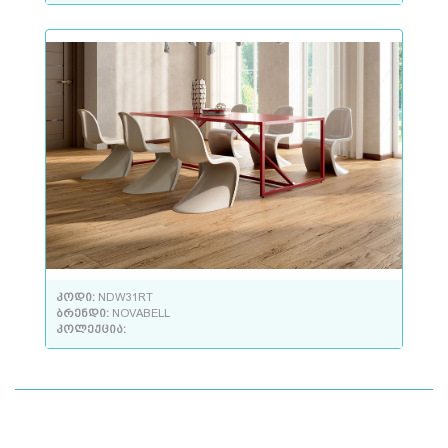
კოდი:
NDW31RT
ბრენდი:
NOVABELL
კოლექცია: