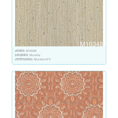
კოდი:
M16048
ბრენდი:
Murella
კოლექცია:
Murella N°5