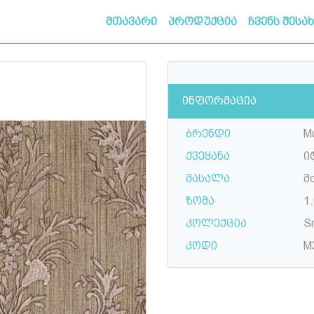
მთავარი
პროდუქცია
ჩვენს შესა
ინფორმაცია
ბრენდი
Mu
ქვეყანა
ი
მასალა
მ
ზომა
1.
კოლექცია
S
კოდი
M