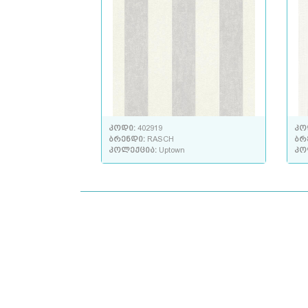
კოდი:
402919
კო
ბრენდი:
RASCH
ბრ
კოლექცია:
Uptown
კო