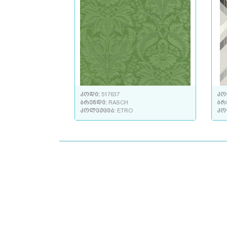
კოდი:
517637
კო
ბრენდი:
RASCH
ბრ
კოლექცია:
ETRO
კო