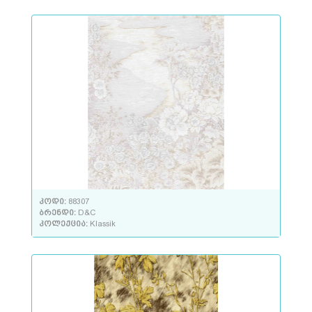
კოდი:
88307
ბრენდი:
D&C
კოლექცია:
Klassik