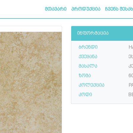
მთავარი
პროდუქცია
ჩვენს შესა
ინფორმაცია
ბრენდი
H
ქვეყანა
ე
მასალა
კ
ზომა
6
კოლექცია
P
კოდი
B