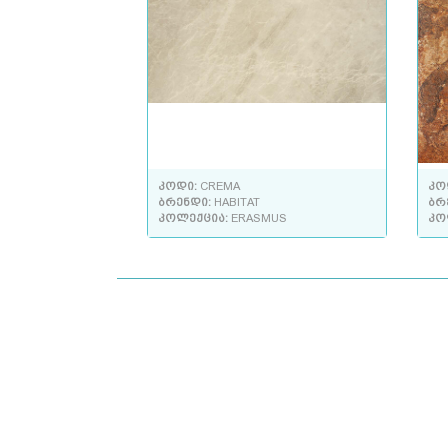
კოდი:
CREMA
კო
ბრენდი:
HABITAT
ბრ
კოლექცია:
ERASMUS
კო