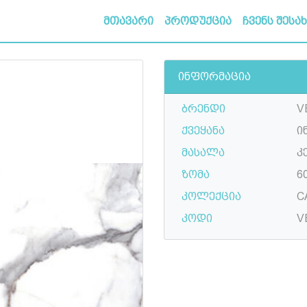
მთავარი
პროდუქცია
ჩვენს შესა
ინფორმაცია
ბრენდი
V
ქვეყანა
ი
მასალა
კ
ზომა
6
კოლექცია
C
კოდი
V