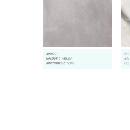
კოდი:
კო
ბრენდი:
VELSA
ბრ
კოლექცია:
5046
კო