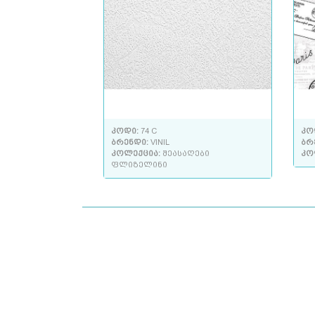
კოდი:
74 C
კო
ბრენდი:
VINIL
ბრ
კოლექცია:
შეასაღები
კო
ფლიზელინი