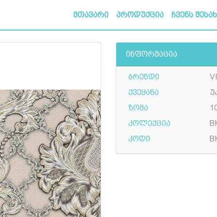
მთავარი
პროდუქცია
ჩვენს შესა
ინფორმაცია
ბრენდი
V
ქვეყანა
უ
ზომა
10
კოლექცია
В
კოდი
В