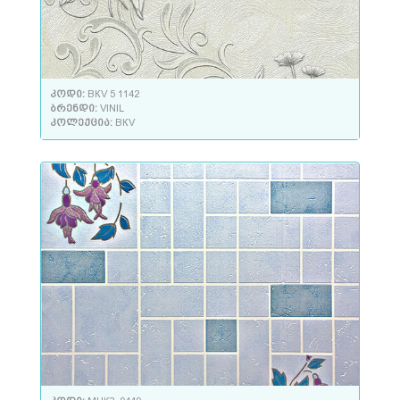
კოდი:
ВКV 5 1142
ბრენდი:
VINIL
კოლექცია:
ВКV