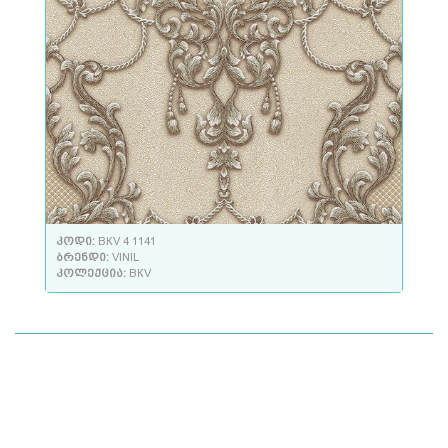
კოდი:
ВКV 4 1141
ბრენდი:
VINIL
კოლექცია:
ВКV