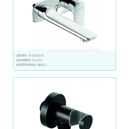
კოდი:
412450575
ბრენდი:
KLUDI
კოლექცია:
AMEO