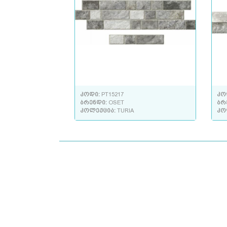
კოდი:
PT15217
კო
ბრენდი:
OSET
ბრ
კოლექცია:
TURIA
კო