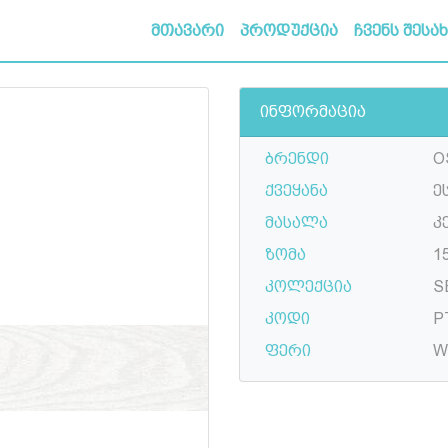
მთავარი
პროდუქცია
ჩვენს შესა
ინფორმაცია
ბრენდი
O
ქვეყანა
ე
მასალა
კ
ზომა
1
კოლექცია
S
კოდი
P
ფერი
W