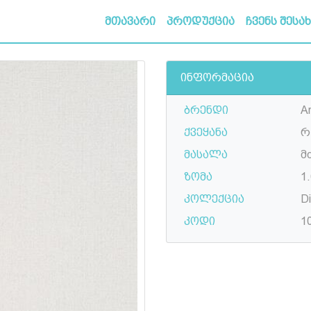
მთავარი
პროდუქცია
ჩვენს შესა
ინფორმაცია
ბრენდი
A
ქვეყანა
რ
მასალა
მ
ზომა
1.
კოლექცია
D
კოდი
1