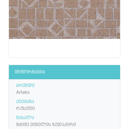
ინფორმაცია
ბრენდი
Arteks
ქვეყანა
რუსეთი
მასალა
მძიმე ვინილის ზედაპირი