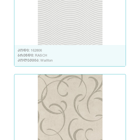
კოდი:
162806
ბრენდი:
RASCH
კოლექცია:
Wallton