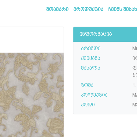
მთავარი
პროდუქცია
ჩვენს შესა
ინფორმაცია
ბრენდი
Mu
ქვეყანა
ი
მასალა
ფ
ზ
ზომა
1.
კოლექცია
M
კოდი
M