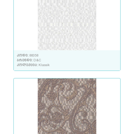
კოდი:
88358
ბრენდი:
D&C
კოლექცია:
Klassik