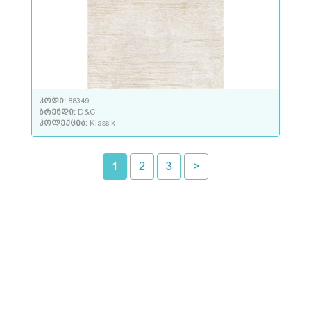
კოდი:
88349
ბრენდი:
D&C
კოლექცია:
Klassik
1
2
3
>