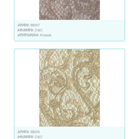
კოდი:
88357
ბრენდი:
D&C
კოლექცია:
Klassik
კოდი:
88356
ბრენდი:
D&C