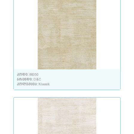
კოდი:
88350
ბრენდი:
D&C
კოლექცია:
Klassik