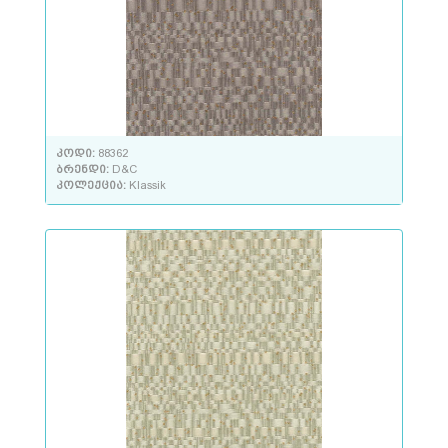
კოდი:
88362
ბრენდი:
D&C
კოლექცია:
Klassik