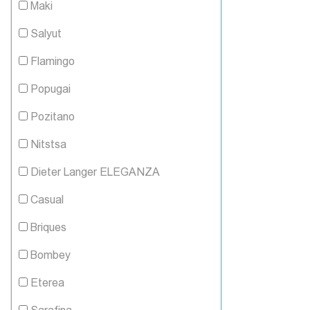
Maki
Salyut
Flamingo
Popugai
Pozitano
Nitstsa
Dieter Langer ELEGANZA
Casual
Briques
Bombey
Eterea