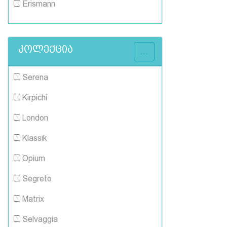
Erismann
კოლექცია
...
Serena
Kirpichi
London
Klassik
Opium
Segreto
Matrix
Selvaggia