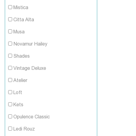
Mistica
Citta Alta
Musa
Novamur Hailey
Shades
Vintage Deluxe
Atelier
Loft
Kets
Opulence Classic
Ledi Rouz