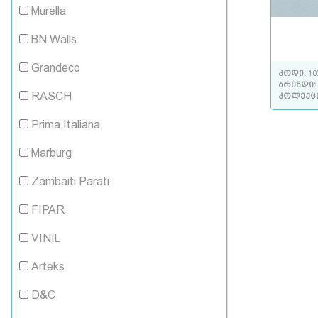
Murella
BN Walls
Grandeco
კოდი:
10
ბრენდი:
RASCH
კოლექც
Prima Italiana
Marburg
Zambaiti Parati
FIPAR
VINIL
Arteks
D&C