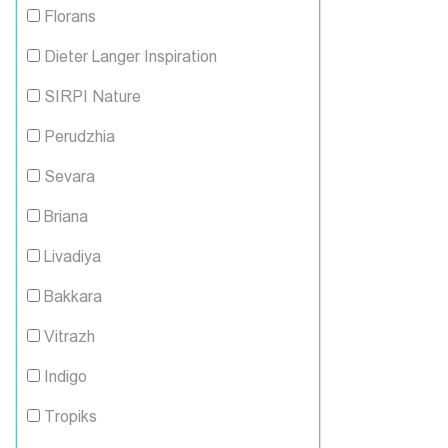
Florans
Dieter Langer Inspiration
SIRPI Nature
Perudzhia
Sevara
Briana
Livadiya
Bakkara
Vitrazh
Indigo
Tropiks