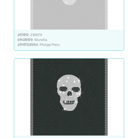
კოდი:
Z80079
ბრენდი:
Murella
კოლექცია:
Philipp Plein