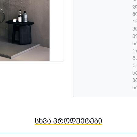
Ø
მ
1
მ
ე
ს
1
გ
უ
ს
პ
ს
სხვა პროდუქტები