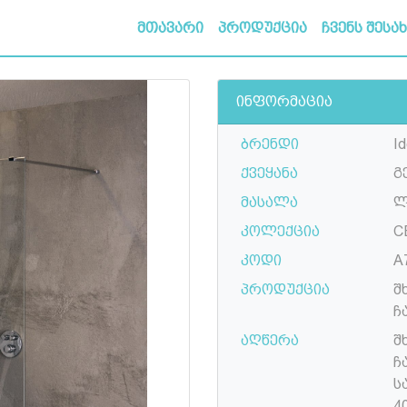
მთავარი
პროდუქცია
ჩვენს შესა
ინფორმაცია
ბრენდი
Id
ქვეყანა
გ
მასალა
ლ
კოლექცია
C
კოდი
A
პროდუქცია
შ
ჩ
აღწერა
შ
ჩ
ს
4