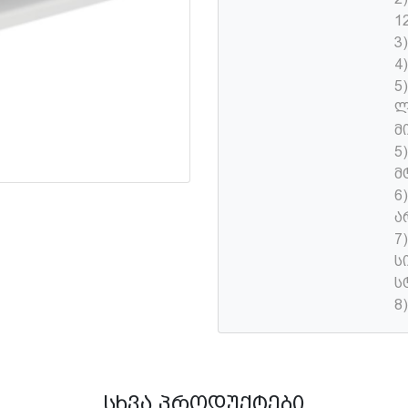
1
3
4
5
ლ
მ
5
მ
6
ა
7
ს
ს
8
სხვა პროდუქტები