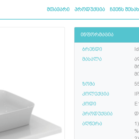
მთავარი
პროდუქცია
ჩვენს შესა
ინფორმაცია
ბრენდი
Id
მასალა
ა
მ
მ
ზომა
55
კოლექცია
I
კოდი
E
პროდუქცია
დ
აღწერა
1
%
2