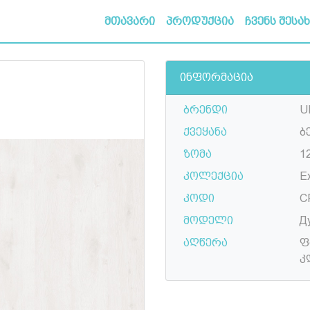
მთავარი
პროდუქცია
ჩვენს შესა
ინფორმაცია
ბრენდი
U
ქვეყანა
ბ
ზომა
1
კოლექცია
E
კოდი
C
მოდელი
Д
აღწერა
ფ
კ