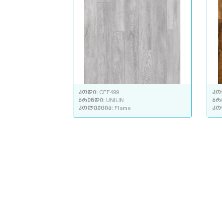
კოდი:
CFF499
კო
ბრენდი:
UNILIN
ბრ
კოლექცია:
Flame
კო