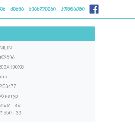
ხებ
ძებნა
სიახლეები
კონტაქტი
NILIN
ელგია
200X190X8
xtra
PE3477
уб натур
ასკა - 4V
ლასი - 33