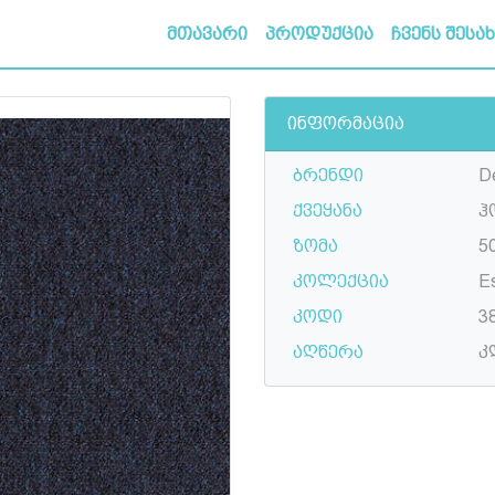
მთავარი
პროდუქცია
ჩვენს შესა
ინფორმაცია
ბრენდი
D
ქვეყანა
ჰ
ზომა
50
კოლექცია
E
კოდი
3
აღწერა
კ